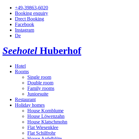
+49-39863-6020
Booking enquiry
Drect Booking
Facebook
Instagram
De
Seehotel
Huberhof
Hotel
Rooms
Single room
Double room
Family rooms
Juniorsuite
Restaurant
Holiday homes
House Kornblume
House Löwenzahn
House Klatschmohn
Flat Wiesenklee
Flat Schilfrohr
House Apfelblüte