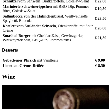
Schnitzel vom Schwein
, Bratkartoffeln, Coleslaw-Salat
€ 22,00
Marinierte Schweinerippchen
mit BBQ-Dip, Pommes
€ 19,50
frites, Coleslaw-Salat
Saltimbocca von der Hähnchenbrust
, Weißweinsoße,
€ 23,50
Spaghetti, Ruccola
Kotelett vom Susländer Schwein
, Ofenkartoffel mit Sour
€ 26,00
Crème
Smashed Burger
mit Cheddar-Käse, Gewürzgurke,
€ 21,50
Whiskeyzwiebeln, BBQ-Dip, Pommes frites
Desserts
Gebackener Pfirsich
mit Vanilleeis
€ 9,00
Limetten–Crème–Brûlée
€ 8,50
Wine